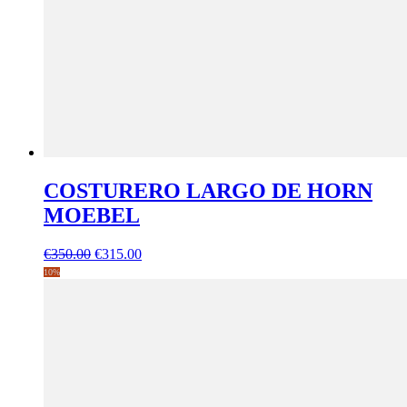
COSTURERO LARGO DE HORN
MOEBEL
El
El
€
350.00
€
315.00
precio
precio
10%
original
actual
era:
es:
€350.00.
€315.00.