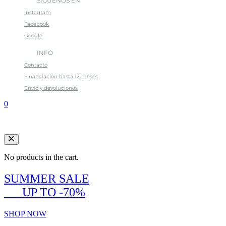
SÍGUENOS EN
Instagram
Facebook
Google
INFO
Contacto
Financiación hasta 12 meses
Envío y devoluciones
0
No products in the cart.
SUMMER SALE
___UP TO -70%
SHOP NOW