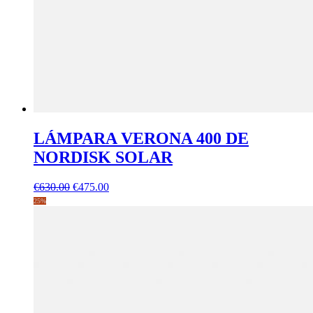
LÁMPARA VERONA 400 DE
NORDISK SOLAR
El
El
€
630.00
€
475.00
precio
precio
25%
original
actual
era:
es:
€630.00.
€475.00.