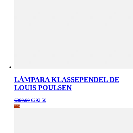
LÁMPARA KLASSEPENDEL DE
LOUIS POULSEN
El
El
€
390.00
€
292.50
precio
precio
25%
original
actual
era:
es:
€390.00.
€292.50.