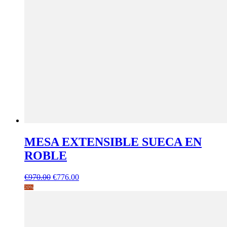
MESA EXTENSIBLE SUECA EN
ROBLE
El
El
€
970.00
€
776.00
precio
precio
20%
original
actual
era:
es:
€970.00.
€776.00.