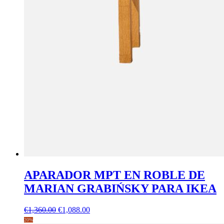
APARADOR MPT EN ROBLE DE
MARIAN GRABIŃSKY PARA IKEA
El
El
€
1,360.00
€
1,088.00
precio
precio
20%