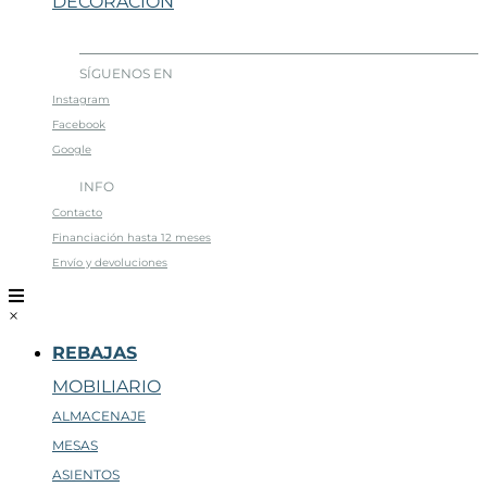
DECORACIÓN
SÍGUENOS EN
Instagram
Facebook
Google
INFO
Contacto
Financiación hasta 12 meses
Envío y devoluciones
×
REBAJAS
MOBILIARIO
ALMACENAJE
MESAS
ASIENTOS