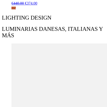
El
El
€
440.00
€
374.00
precio
precio
15%
original
actual
era:
es:
LIGHTING DESIGN
€440.00.
€374.00.
LUMINARIAS DANESAS, ITALIANAS Y
MÁS